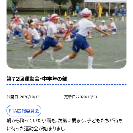
第７２回運動会・中学年の部
公開日
2020/10/13
更新日
2020/10/13
PTA広報委員会
朝から降っていた小雨も，次第に弱まり，子どもたちが待ち
に待った運動会が始まりまし...