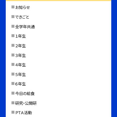
お知らせ
できごと
全学年共通
１年生
２年生
３年生
４年生
５年生
６年生
今日の給食
研究・公開研
ＰＴＡ活動