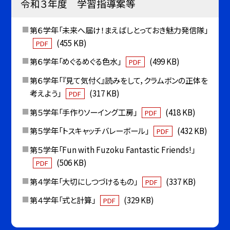
令和３年度 学習指導案等
第６学年「未来へ届け！まえばしとっておき魅力発信隊」
(455 KB)
PDF
第６学年「めぐるめぐる色水」
(499 KB)
PDF
第６学年「『見て気付く』読みをして，クラムボンの正体を
考えよう」
(317 KB)
PDF
第５学年「手作りソーイング工房」
(418 KB)
PDF
第５学年「トスキャッチバレーボール」
(432 KB)
PDF
第５学年「Fun with Fuzoku Fantastic Friends!」
(506 KB)
PDF
第４学年「大切にしつづけるもの」
(337 KB)
PDF
第４学年「式と計算」
(329 KB)
PDF