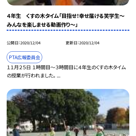
４年生 くすの木タイム「目指せ！幸せ届ける笑学生〜
みんなを楽しませる動画作り〜」
公開日
2020/12/04
更新日
2020/12/04
PTA広報委員会
１１月２５日 １時間目〜３時間目に４年生のくすの木タイム
の授業が行われました。 ...