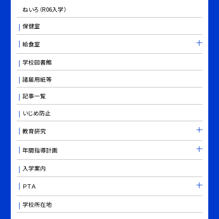
ねいろ（R06入学）
保健室
給食室
学校図書館
諸届用紙等
記事一覧
いじめ防止
教育研究
年間指導計画
入学案内
ＰＴＡ
学校所在地