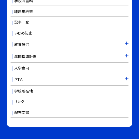
学校図書館
諸届用紙等
記事一覧
いじめ防止
教育研究
年間指導計画
入学案内
ＰＴＡ
学校所在地
リンク
配布文書