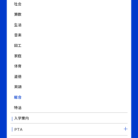
社会
算数
生活
音楽
図工
家庭
体育
道徳
英語
総合
特活
入学案内
ＰＴＡ