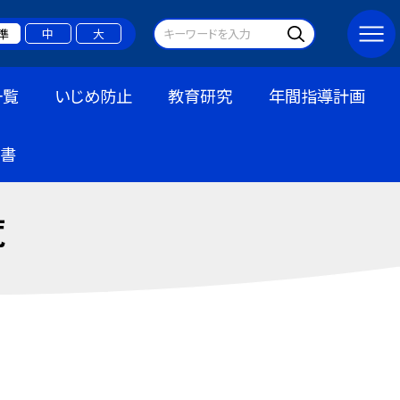
準
中
大
一覧
いじめ防止
教育研究
年間指導計画
書
覧