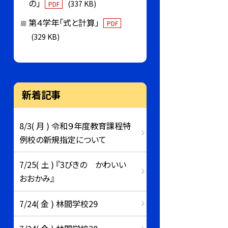
の」
(337 KB)
PDF
第４学年「式と計算」
PDF
(329 KB)
新着記事
8/3( 月 ) 令和９年度教育課程特
例校の新規指定について
7/25( 土 ) 『3びきの かわいい
おおかみ』
7/24( 金 ) 林間学校29