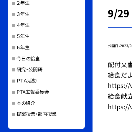
２年生
9/2
３年生
４年生
５年生
公開日
2023/0
６年生
今日の給食
配付文書
研究・公開研
給食だ
ＰＴＡ活動
https:/
PTA広報委員会
給食献
本の紹介
https:/
提案授業・部内授業