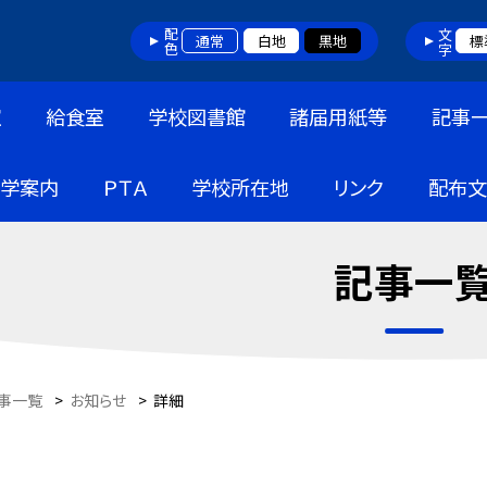
配色
文字
通常
白地
黒地
標
室
給食室
学校図書館
諸届用紙等
記事
入学案内
ＰＴＡ
学校所在地
リンク
配布文
記事一
事一覧
>
お知らせ
>
詳細