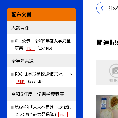
前の
配布文書
入試関係
関連記
01_公示 令和9年度入学児童
募集
(157 KB)
PDF
全学年共通
R08_１学期学校評価アンケート
(333 KB)
PDF
令和３年度 学習指導案等
第６学年「未来へ届け！まえばし
とっておき魅力発信隊」
PDF