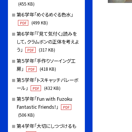
(455 KB)
第６学年「めぐるめぐる色水」
(499 KB)
PDF
第６学年「『見て気付く』読みを
して，クラムボンの正体を考えよ
う」
(317 KB)
PDF
第５学年「手作りソーイング工
房」
(418 KB)
PDF
第５学年「トスキャッチバレーボ
ール」
(432 KB)
PDF
第５学年「Fun with Fuzoku
Fantastic Friends!」
PDF
(506 KB)
第４学年「大切にしつづけるも