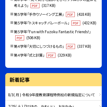
考えよう」
(317 KB)
PDF
第５学年「手作りソーイング工房」
(418 KB)
PDF
第５学年「トスキャッチバレーボール」
(432 KB)
PDF
第５学年「Fun with Fuzoku Fantastic Friends!」
(506 KB)
PDF
第４学年「大切にしつづけるもの」
(337 KB)
PDF
第４学年「式と計算」
(329 KB)
PDF
新着記事
8/3( 月 ) 令和９年度教育課程特例校の新規指定について
7/25( 土 ) 『3びきの かわいい おおかみ』