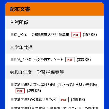
配布文書
入試関係
01_公示 令和9年度入学児童募集
(157 KB)
PDF
全学年共通
R08_１学期学校評価アンケート
(333 KB)
PDF
令和３年度 学習指導案等
第６学年「未来へ届け！まえばしとっておき魅力発信隊」
(455 KB)
PDF
第６学年「めぐるめぐる色水」
(499 KB)
PDF
第６学年「『見て気付く』読みをして，クラムボンの正体を