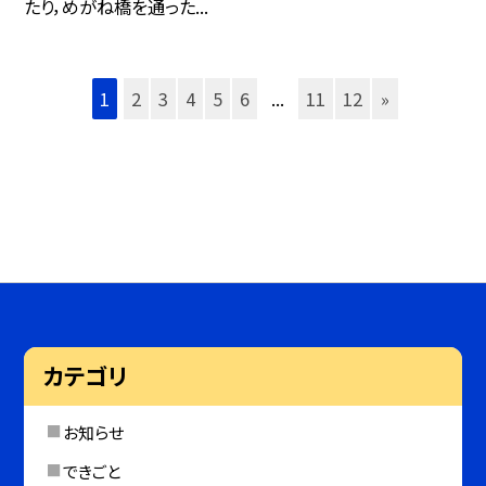
たり，めがね橋を通った...
1
2
3
4
5
6
...
11
12
»
カテゴリ
お知らせ
できごと