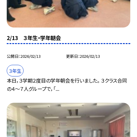
2/13 ３年生・学年朝会
公開日
2026/02/13
更新日
2026/02/13
３年生
本日，３学期２度目の学年朝会を行いました。 ３クラス合同
の４～７人グループで，「...