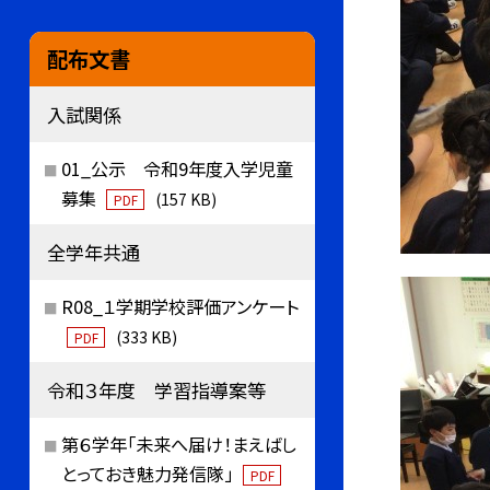
配布文書
入試関係
01_公示 令和9年度入学児童
募集
(157 KB)
PDF
全学年共通
R08_１学期学校評価アンケート
(333 KB)
PDF
令和３年度 学習指導案等
第６学年「未来へ届け！まえばし
とっておき魅力発信隊」
PDF