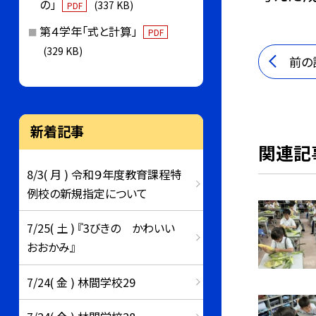
の」
(337 KB)
PDF
第４学年「式と計算」
PDF
(329 KB)
前の
新着記事
関連記
8/3( 月 ) 令和９年度教育課程特
例校の新規指定について
7/25( 土 ) 『3びきの かわいい
おおかみ』
7/24( 金 ) 林間学校29