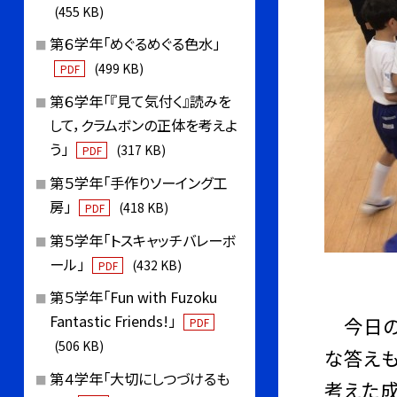
(455 KB)
第６学年「めぐるめぐる色水」
(499 KB)
PDF
第６学年「『見て気付く』読みを
して，クラムボンの正体を考えよ
う」
(317 KB)
PDF
第５学年「手作りソーイング工
房」
(418 KB)
PDF
第５学年「トスキャッチバレーボ
ール」
(432 KB)
PDF
第５学年「Fun with Fuzoku
Fantastic Friends!」
今日の朝
PDF
(506 KB)
な答えも
第４学年「大切にしつづけるも
考えた成