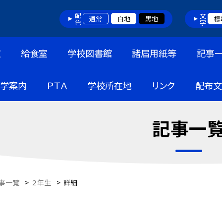
配色
文字
通常
白地
黒地
標
室
給食室
学校図書館
諸届用紙等
記事
入学案内
ＰＴＡ
学校所在地
リンク
配布文
記事一
事一覧
>
２年生
>
詳細