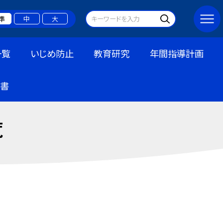
準
中
大
一覧
いじめ防止
教育研究
年間指導計画
書
覧