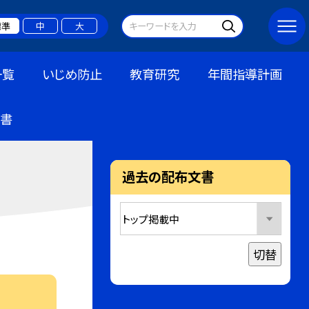
標準
中
大
一覧
いじめ防止
教育研究
年間指導計画
書
過去の配布文書
切替