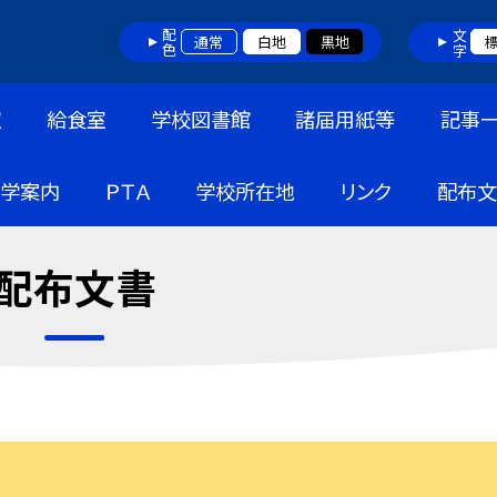
配色
文字
通常
白地
黒地
室
給食室
学校図書館
諸届用紙等
記事
入学案内
ＰＴＡ
学校所在地
リンク
配布文
配布文書