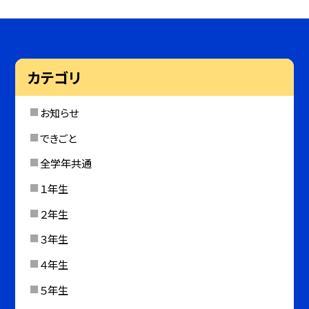
カテゴリ
お知らせ
できごと
全学年共通
１年生
２年生
３年生
４年生
５年生