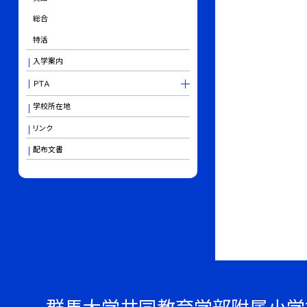
総合
特活
入学案内
ＰＴＡ
学校所在地
リンク
配布文書
群馬大学共同教育学部附属小学