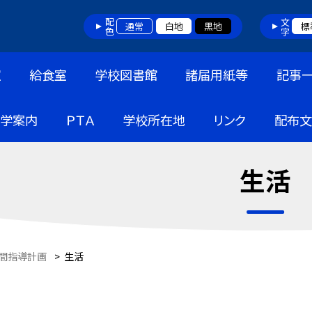
配色
文字
通常
白地
黒地
標
室
給食室
学校図書館
諸届用紙等
記事
入学案内
ＰＴＡ
学校所在地
リンク
配布文
生活
間指導計画
>
生活