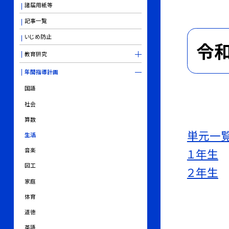
諸届用紙等
記事一覧
いじめ防止
令
教育研究
年間指導計画
国語
社会
算数
単元一
生活
１年生
音楽
図工
２年生
家庭
体育
道徳
英語