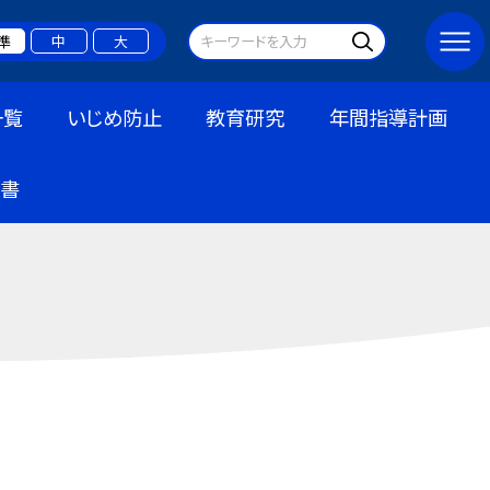
準
中
大
一覧
いじめ防止
教育研究
年間指導計画
書