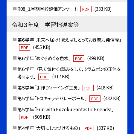
R08_１学期学校評価アンケート
(333 KB)
PDF
令和３年度 学習指導案等
第６学年「未来へ届け！まえばしとっておき魅力発信隊」
(455 KB)
PDF
第６学年「めぐるめぐる色水」
(499 KB)
PDF
第６学年「『見て気付く』読みをして，クラムボンの正体を
考えよう」
(317 KB)
PDF
第５学年「手作りソーイング工房」
(418 KB)
PDF
第５学年「トスキャッチバレーボール」
(432 KB)
PDF
第５学年「Fun with Fuzoku Fantastic Friends!」
(506 KB)
PDF
第４学年「大切にしつづけるもの」
(337 KB)
PDF