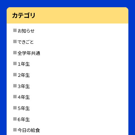
カテゴリ
お知らせ
できごと
全学年共通
１年生
２年生
３年生
４年生
５年生
６年生
今日の給食