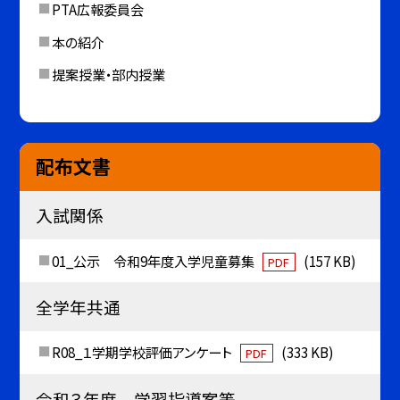
PTA広報委員会
本の紹介
提案授業・部内授業
配布文書
入試関係
01_公示 令和9年度入学児童募集
(157 KB)
PDF
全学年共通
R08_１学期学校評価アンケート
(333 KB)
PDF
令和３年度 学習指導案等