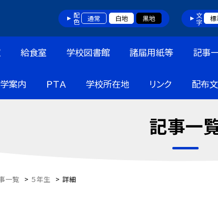
配色
文字
通常
白地
黒地
標
室
給食室
学校図書館
諸届用紙等
記事
入学案内
ＰＴＡ
学校所在地
リンク
配布文
記事一
事一覧
>
５年生
>
詳細