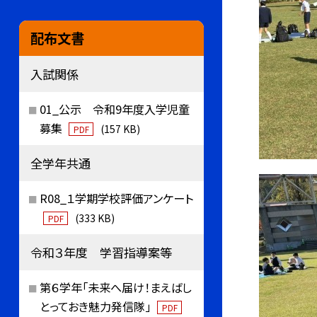
配布文書
入試関係
01_公示 令和9年度入学児童
募集
(157 KB)
PDF
全学年共通
R08_１学期学校評価アンケート
(333 KB)
PDF
令和３年度 学習指導案等
第６学年「未来へ届け！まえばし
とっておき魅力発信隊」
PDF