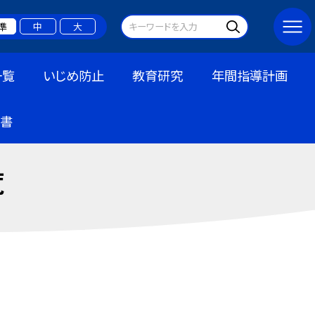
準
中
大
一覧
いじめ防止
教育研究
年間指導計画
書
覧