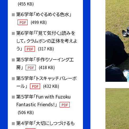
(455 KB)
第６学年「めぐるめぐる色水」
(499 KB)
PDF
第６学年「『見て気付く』読みを
して，クラムボンの正体を考えよ
う」
(317 KB)
PDF
第５学年「手作りソーイング工
房」
(418 KB)
PDF
第５学年「トスキャッチバレーボ
ール」
(432 KB)
PDF
第５学年「Fun with Fuzoku
Fantastic Friends!」
PDF
(506 KB)
第４学年「大切にしつづけるも