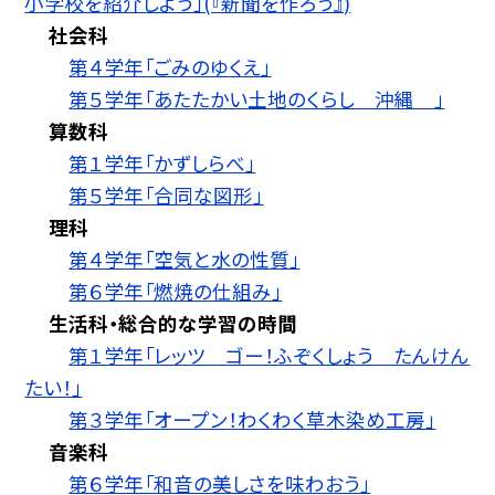
小学校を紹介しよう」(『新聞を作ろう』)
社会科
第４学年「ごみのゆくえ」
第５学年「あたたかい土地のくらし 沖縄 」
算数科
第１学年「かずしらべ」
第５学年「合同な図形」
理科
第４学年「空気と水の性質」
第６学年「燃焼の仕組み」
生活科・総合的な学習の時間
第１学年「レッツ ゴー！ふぞくしょう たんけん
たい！」
第３学年「オープン！わくわく草木染め工房」
音楽科
第６学年「和音の美しさを味わおう」