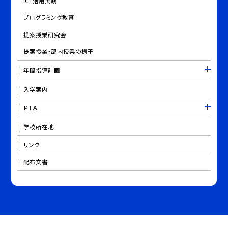
ICT活用実践
プログラミング教育
提案授業研究会
提案授業・部内授業の様子
年間指導計画
入学案内
ＰＴＡ
学校所在地
リンク
配布文書