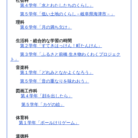
社会科
第４学年「水とわたしたちのくらし」
第５学年「低い土地のくらし－岐阜県海津市－」
理科
第６学年「月の満ち欠け」
生活科・総合的な学習の時間
第２学年「すてきはっけん！町たんけん」
第３学年「ふるさと前橋 生き物わくわくプロジェク
ト」
音楽科
第１学年「どれみとなかよくなろう」
第５学年「音の重なりを味わおう」
図画工作科
第４学年「顔を出したら」
第５学年「カゲの絵」
体育科
第１学年「ボールけりゲーム」
道徳科