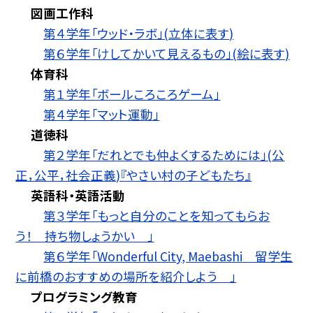
図画工作科
第４学年「ウッド・ラボ」(立体に表す)
第６学年「けしてかいて見えるもの」(絵に表す)
体育科
第１学年「ボールころころゲーム」
第４学年「マット運動」
道徳科
第２学年「だれとでも仲よくするためには」(公
正，公平，社会正義)『やさい村の子どもたち』
英語科・英語活動
第３学年「もっと自分のことを知ってもらお
う！ 持ち物しょうかい 」
第６学年「Wonderful City, Maebashi 留学生
に前橋のおすすめの場所を紹介しよう 」
プログラミング教育