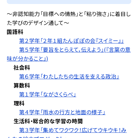
〜非認知能力「目標への情熱」と「粘り強さ」に着目し
た学びのデザイン通して〜
国語科
第２学年「２年１組たんぽぽの会『スイミー』」
第５学年「要旨をとらえて，伝えよう」(『言葉の意
味が分かること』)
社会科
第６学年「わたしたちの生活を支える政治」
算数科
第１学年「ながさくらべ」
理科
第４学年「雨水の行方と地面の様子」
生活科・総合的な学習の時間
第３学年「集めてワクワク！広げてウキウキ！み