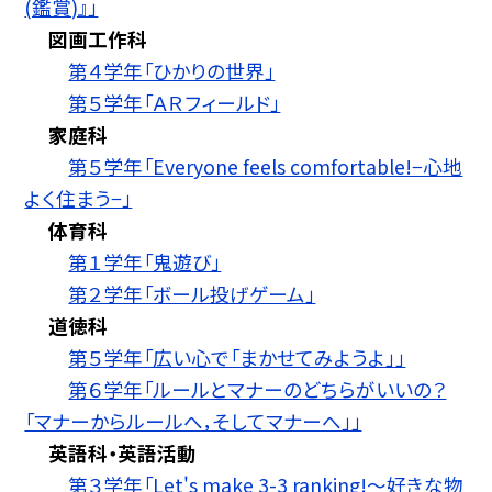
(鑑賞)』」
図画工作科
第４学年「ひかりの世界」
第５学年「ＡＲフィールド」
家庭科
第５学年「Everyone feels comfortable!−心地
よく住まう−」
体育科
第１学年「鬼遊び」
第２学年「ボール投げゲーム」
道徳科
第５学年「広い心で「まかせてみようよ」」
第６学年「ルールとマナーのどちらがいいの？
「マナーからルールへ，そしてマナーへ」」
英語科・英語活動
第３学年「Let's make 3-3 ranking!〜好きな物