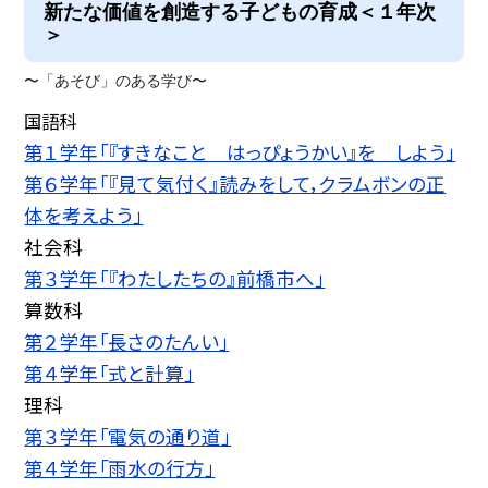
新たな価値を創造する子どもの育成＜１年次
＞
〜「あそび」のある学び〜
国語科
第１学年「『すきなこと はっぴょうかい』を しよう」
第６学年「『見て気付く』読みをして，クラムボンの正
体を考えよう」
社会科
第３学年「『わたしたちの』前橋市へ」
算数科
第２学年「長さのたんい」
第４学年「式と計算」
理科
第３学年「電気の通り道」
第４学年「雨水の行方」