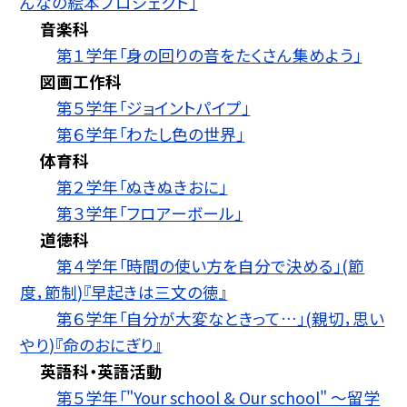
んなの絵本プロジェクト」
音楽科
第１学年「身の回りの音をたくさん集めよう」
図画工作科
第５学年「ジョイントパイプ」
第６学年「わたし色の世界」
体育科
第２学年「ぬきぬきおに」
第３学年「フロアーボール」
道徳科
第４学年「時間の使い方を自分で決める」(節
度，節制)『早起きは三文の徳』
第６学年「自分が大変なときって…」(親切，思い
やり)『命のおにぎり』
英語科・英語活動
第５学年「"Your school & Our school" 〜留学