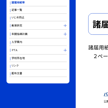
諸届用紙等
記事一覧
いじめ防止
諸
教育研究
年間指導計画
入学案内
諸届用紙
ＰＴＡ
２ペー
学校所在地
リンク
配布文書
バ
公