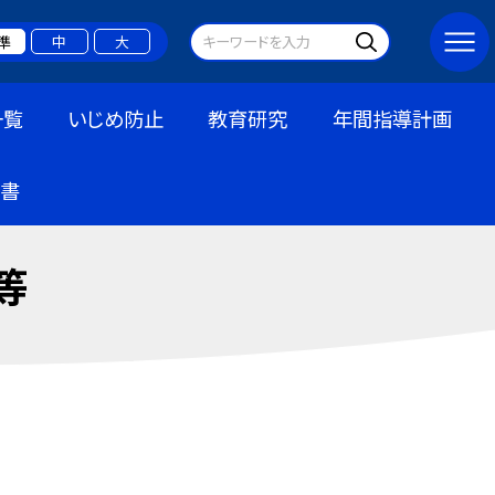
準
中
大
一覧
いじめ防止
教育研究
年間指導計画
書
等