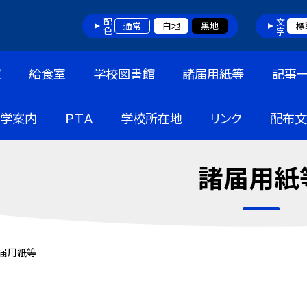
配色
文字
通常
白地
黒地
標
室
給食室
学校図書館
諸届用紙等
記事
入学案内
ＰＴＡ
学校所在地
リンク
配布文
諸届用紙
届用紙等