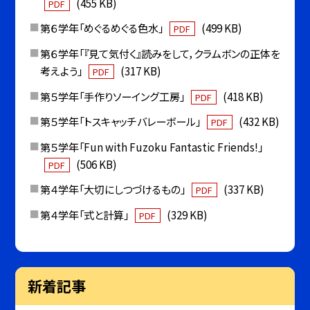
(455 KB)
PDF
第６学年「めぐるめぐる色水」
(499 KB)
PDF
第６学年「『見て気付く』読みをして，クラムボンの正体を
考えよう」
(317 KB)
PDF
第５学年「手作りソーイング工房」
(418 KB)
PDF
第５学年「トスキャッチバレーボール」
(432 KB)
PDF
第５学年「Fun with Fuzoku Fantastic Friends!」
(506 KB)
PDF
第４学年「大切にしつづけるもの」
(337 KB)
PDF
第４学年「式と計算」
(329 KB)
PDF
新着記事