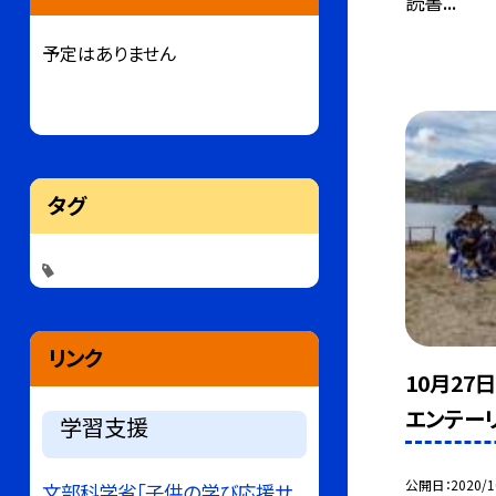
読書...
予定はありません
タグ
リンク
10月2
エンテー
学習支援
公開日
2020/1
文部科学省「子供の学び応援サ