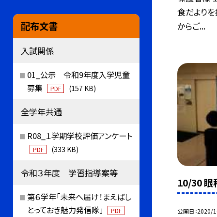
食だよりを
配布文書
からご...
入試関係
01_公示 令和9年度入学児童
募集
(157 KB)
PDF
全学年共通
R08_１学期学校評価アンケート
(333 KB)
PDF
令和３年度 学習指導案等
10/30 
第６学年「未来へ届け！まえばし
とっておき魅力発信隊」
PDF
公開日
2020/1