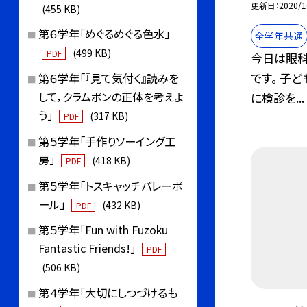
更新日
2020/1
(455 KB)
第６学年「めぐるめぐる色水」
全学年共通
(499 KB)
PDF
今日は眼科
です。 子
第６学年「『見て気付く』読みを
して，クラムボンの正体を考えよ
に検診を...
う」
(317 KB)
PDF
第５学年「手作りソーイング工
房」
(418 KB)
PDF
第５学年「トスキャッチバレーボ
ール」
(432 KB)
PDF
第５学年「Fun with Fuzoku
Fantastic Friends!」
PDF
(506 KB)
第４学年「大切にしつづけるも