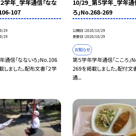
_第２学年_学年通信「なな
10/29_第５学年_学年通
06-107
ろ」No.268-269
0/29
公開日
2020/10/29
0/29
更新日
2020/10/29
お知らせ
通信「なないろ」No.106
第５学年学年通信「こころ」No
掲載しました。配布文書「２学
269を掲載しました。配付文
通...