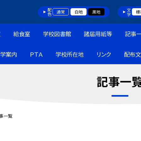
配色
文字
通常
白地
黒地
標
室
給食室
学校図書館
諸届用紙等
記事
入学案内
ＰＴＡ
学校所在地
リンク
配布文
記事一
事一覧