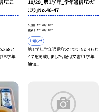
信「ここ
10/29_第１学年_学年通信「ひだ
まり」No.46-47
公開日
2020/10/29
更新日
2020/10/29
お知らせ
.268と
第１学年学年通信「ひだまり」No.４６と
書「５学年
４７を掲載しました。配付文書「１学年
通信...