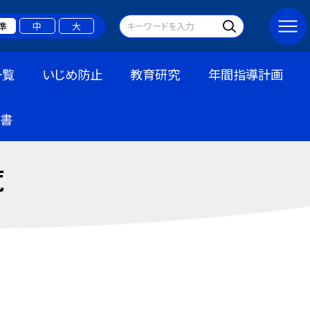
準
中
大
一覧
いじめ防止
教育研究
年間指導計画
書
覧