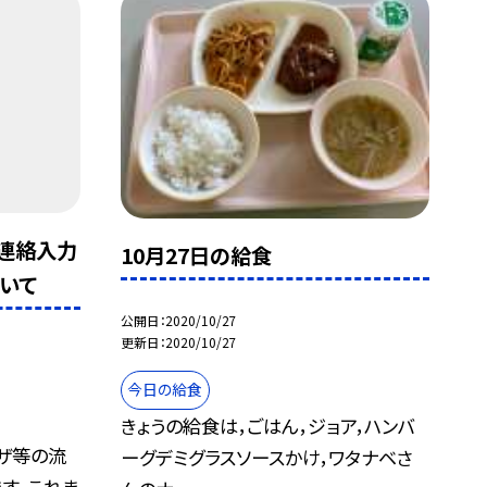
退連絡入力
10月27日の給食
いて
公開日
2020/10/27
更新日
2020/10/27
今日の給食
きょうの給食は，ごはん，ジョア，ハンバ
ザ等の流
ーグデミグラスソースかけ，ワタナベさ
す。これま