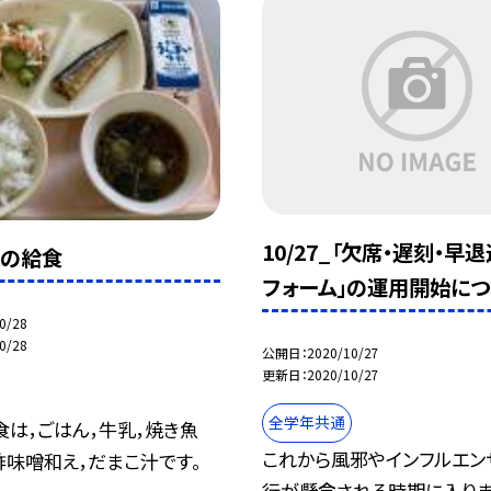
10/27_「欠席・遅刻・早
日の給食
フォーム」の運用開始につ
0/28
0/28
公開日
2020/10/27
更新日
2020/10/27
全学年共通
食は，ごはん，牛乳，焼き魚
これから風邪やインフルエン
，酢味噌和え，だまこ汁です。
行が懸念される時期に入りま