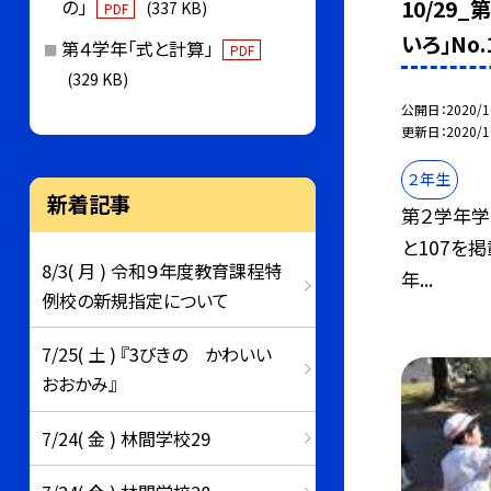
10/29
の」
(337 KB)
PDF
いろ」No.1
第４学年「式と計算」
PDF
(329 KB)
公開日
2020/1
更新日
2020/1
２年生
新着記事
第２学年学年
と107を
8/3( 月 ) 令和９年度教育課程特
年...
例校の新規指定について
7/25( 土 ) 『3びきの かわいい
おおかみ』
7/24( 金 ) 林間学校29